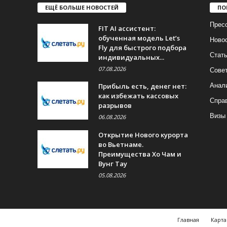
ЕЩЁ БОЛЬШЕ НОВОСТЕЙ
ПО
Прес
FIT AI ассистент:
обученная модель Let’s
Ново
Fly для быстрого подбора
Стат
индивидуальных...
07.08.2026
Совет
Прибыль есть, денег нет:
Анал
как избежать кассовых
Спра
разрывов
Визы
06.08.2026
Открытие Нового курорта
во Вьетнаме.
Преимущества Хо Чам и
Вунг Тау
05.08.2026
Главная
Карта