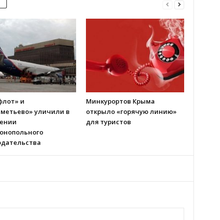
флот» и
Минкурортов Крыма
метьево» уличили в
открыло «горячую линию»
ении
для туристов
онопольного
одательства