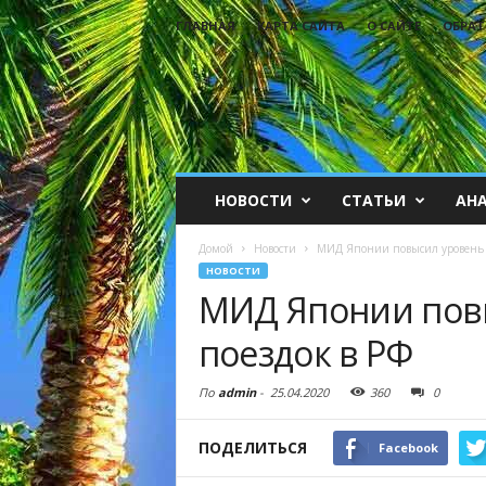
ГЛАВНАЯ
КАРТА САЙТА
О САЙТЕ
ОБРАТ
НОВОСТИ
СТАТЬИ
АН
Домой
Новости
МИД Японии повысил уровень о
НОВОСТИ
МИД Японии повы
поездок в РФ
По
admin
-
25.04.2020
360
0
ПОДЕЛИТЬСЯ
Facebook