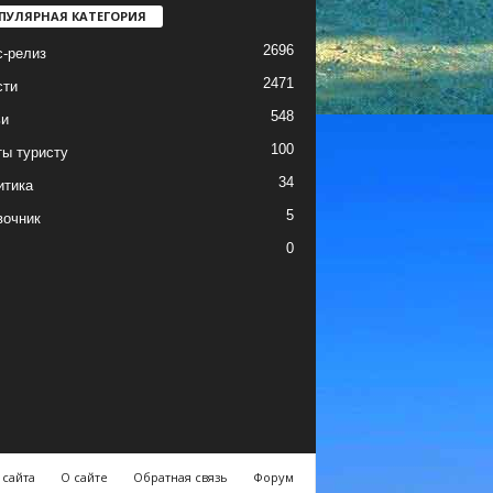
ПУЛЯРНАЯ КАТЕГОРИЯ
2696
с-релиз
2471
сти
548
ьи
100
ы туристу
34
итика
5
вочник
0
 сайта
О сайте
Обратная связь
Форум