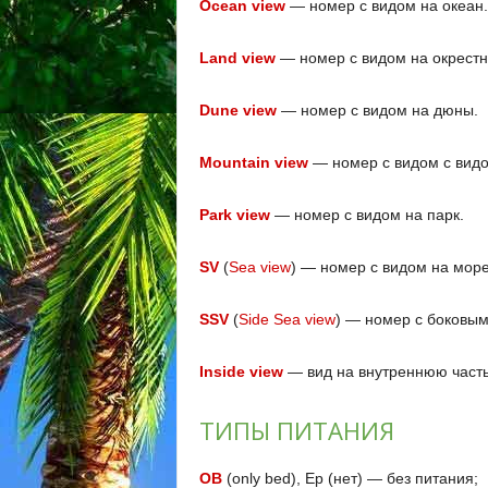
Ocean view
— номер с видом на океан.
Land view
— номер с видом на окрестн
Dune view
— номер с видом на дюны.
Mountain view
— номер с видом с видо
Park view
— номер с видом на парк.
SV
(
Sea view
) — номер с видом на море
SSV
(
Side Sea view
) — номер с боковым
Inside view
— вид на внутреннюю часть
ТИПЫ ПИТАНИЯ
ОВ
(only bed), Ep (нет) — без питания;