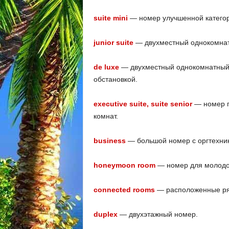
suite mini
— номер улучшенной категор
junior suite
— двухместный однокомнат
de luxe
— двухместный однокомнатный 
обстановкой.
executive suite, suite senior
— номер п
комнат.
business
— большой номер с оргтехник
honeymoon room
— номер для молодо
connected rooms
— расположенные ряд
duplex
— двухэтажный номер.