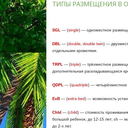
ТИПЫ РАЗМЕЩЕНИЯ В О
SGL
— (
single
) — одноместное размещ
DBL
— (
double
,
double twin
) — двухмес
отдельными кроватями.
TRPL
— (
triple
) — трёхместное размеще
дополнительная раскладывающаяся кро
QDPL
— (
quadriple
) — четырёхместное
ExB
— (
extra bed
) — возможность устан
Chld
— (
child
) — стоимость проживания
большой ребенок, до 12-15 лет; ch — ма
до 2-х лет.