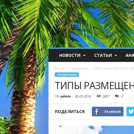
ГЛАВНАЯ
КАРТА САЙТА
О САЙТЕ
ОБРАТ
НОВОСТИ
СТАТЬИ
АН
Домой
Справочник
ТИПЫ РАЗМЕЩЕНИЯ И ПИ
СПРАВОЧНИК
ТИПЫ РАЗМЕЩЕН
По
admin
-
30.05.2016
2807
0
ПОДЕЛИТЬСЯ
Facebook