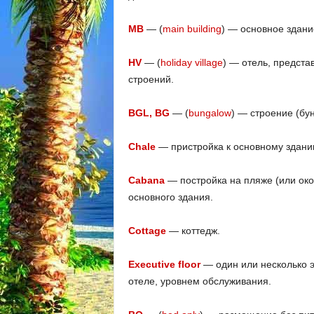
MB
— (
main building
) — основное здани
HV
— (
holiday village
) — отель, предст
строений.
BGL, BG
— (
bungalow
) — cтроение (бу
Chale
— пристройка к основному здани
Cabana
— постройка на пляже (или око
основного здания.
Cottage
— коттедж.
Executive floor
— один или несколько э
отеле, уровнем обслуживания.