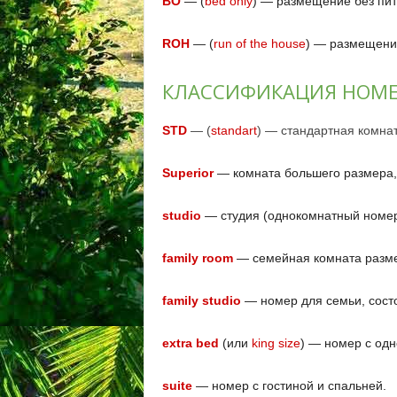
ВО
— (
bed only
) — размещение без пит
ROH
— (
run of the house
) — размещени
КЛАССИФИКАЦИЯ НОМ
STD
— (
standart
) — стандартная комнат
Superior
— комната большего размера,
studio
— студия (однокомнатный номер 
family room
— семейная комната разме
family studio
— номер для семьи, состо
extra bed
(или
king size
) — номер с одн
suite
— номер с гостиной и спальней.