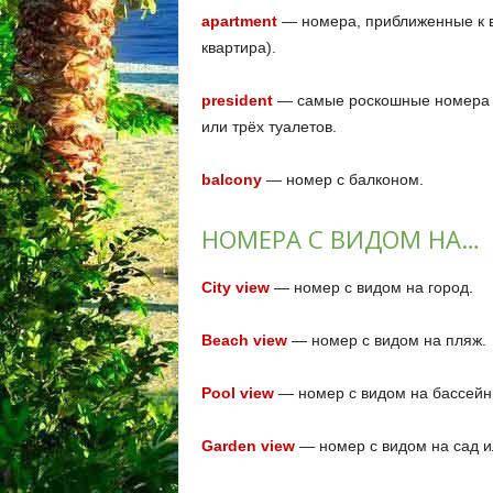
apartment
— номера, приближенные к в
квартира).
president
— самые роскошные номера от
или трёх туалетов.
balcony
— номер с балконом.
НОМЕРА С ВИДОМ НА…
City view
— номер с видом на город.
Beach view
— номер с видом на пляж.
Pool view
— номер с видом на бассейн
Garden view
— номер с видом на сад и