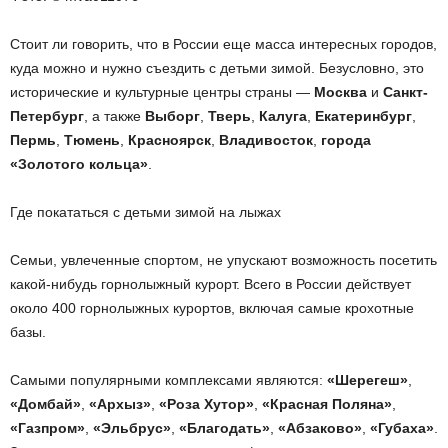
Стоит ли говорить, что в России еще масса интересных городов,
куда можно и нужно съездить с детьми зимой. Безусловно, это
исторические и культурные центры страны —
Москва
и
Санкт-
Петербург
, а также
Выборг
,
Тверь
,
Калуга
,
Екатеринбург
,
Пермь
,
Тюмень
,
Красноярск
,
Владивосток
,
города
«Золотого кольца»
.
Где покататься с детьми зимой на лыжах
Семьи, увлеченные спортом, не упускают возможность посетить
какой-нибудь горнолыжный курорт. Всего в России действует
около 400 горнолыжных курортов, включая самые крохотные
базы.
Самыми популярными комплексами являются:
«Шерегеш»
,
«Домбай»
,
«Архыз»
,
«Роза Хутор»
,
«Красная Поляна»
,
«Газпром»
,
«Эльбрус»
,
«Благодать»
,
«Абзаково»
,
«Губаха»
.