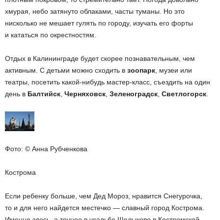
хмурая, небо затянуто облаками, часты туманы. Но это
нисколько не мешает гулять по городу, изучать его форты
и кататься по окрестностям.
Отдых в Калининграде будет скорее познавательным, чем
активным. С детьми можно сходить в
зоопарк
, музеи или
театры, посетить какой-нибудь мастер-класс, съездить на один
день в
Балтийск
,
Черняховск
,
Зеленоградск
,
Светлогорск
.
Фото: © Анна Рубченкова
Кострома
Если ребенку больше, чем Дед Мороз, нравится Снегурочка,
то и для него найдется местечко — славный город Кострома.
Именно здесь, а точнее в усадьбе Щелыково в Костромской