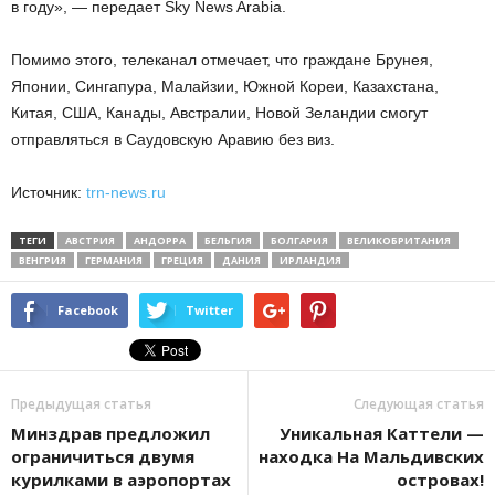
в году», — передает Sky News Arabia.
Помимо этого, телеканал отмечает, что граждане Брунея,
Японии, Сингапура, Малайзии, Южной Кореи, Казахстана,
Китая, США, Канады, Австралии, Новой Зеландии смогут
отправляться в Саудовскую Аравию без виз.
Источник:
trn-news.ru
ТЕГИ
АВСТРИЯ
АНДОРРА
БЕЛЬГИЯ
БОЛГАРИЯ
ВЕЛИКОБРИТАНИЯ
ВЕНГРИЯ
ГЕРМАНИЯ
ГРЕЦИЯ
ДАНИЯ
ИРЛАНДИЯ
Facebook
Twitter
Предыдущая статья
Следующая статья
Минздрав предложил
Уникальная Каттели —
ограничиться двумя
находка На Мальдивских
курилками в аэропортах
островах!