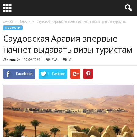
Домой
Новости
Саудовская Аравия впервые начнет выдавать визы туристам
НОВОСТИ
Саудовская Аравия впервые
начнет выдавать визы туристам
По
admin
-
29.09.2019
348
0
Facebook
Twitter