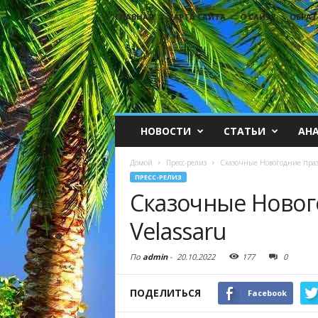
ГЛАВНАЯ
КАРТА САЙТА
О САЙТЕ
ОБРАТ
НОВОСТИ
СТАТЬИ
АН
Домой
Пресс-релиз
Сказочные Новогодние праз
ПРЕСС-РЕЛИЗ
Сказочные Новог
Velassaru
По
admin
-
20.10.2022
177
0
ПОДЕЛИТЬСЯ
Facebook