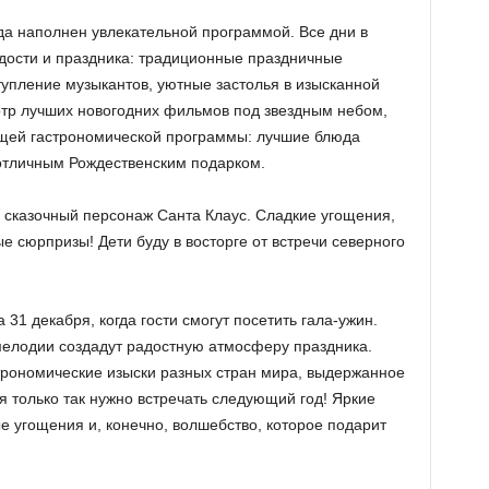
да наполнен увлекательной программой. Все дни в
адости и праздника: традиционные праздничные
тупление музыкантов, уютные застолья в изысканной
отр лучших новогодних фильмов под звездным небом,
ющей гастрономической программы: лучшие блюда
отличным Рождественским подарком.
й сказочный персонаж Санта Клаус. Сладкие угощения,
 сюрпризы! Дети буду в восторге от встречи северного
!
31 декабря, когда гости смогут посетить гала-ужин.
мелодии создадут радостную атмосферу праздника.
трономические изыски разных стран мира, выдержанное
 только так нужно встречать следующий год! Яркие
е угощения и, конечно, волшебство, которое подарит