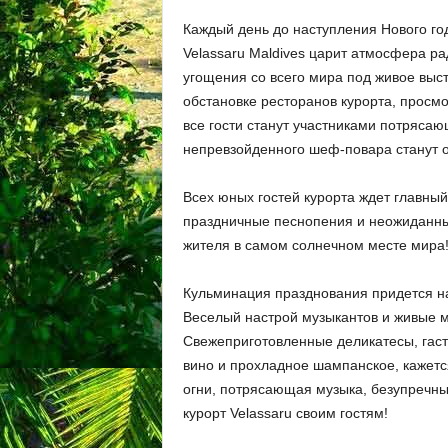
Каждый день до наступления Нового го
Velassaru Maldives царит атмосфера р
угощения со всего мира под живое выс
обстановке ресторанов курорта, просм
все гости станут участниками потряса
непревзойденного шеф-повара станут 
Всех юных гостей курорта ждет главны
праздничные песнопения и неожиданные
жителя в самом солнечном месте мира
Кульминация празднования придется на 
Веселый настрой музыкантов и живые 
Свежеприготовленные деликатесы, гас
вино и прохладное шампанское, кажется
огни, потрясающая музыка, безупречны
курорт Velassaru своим гостям!