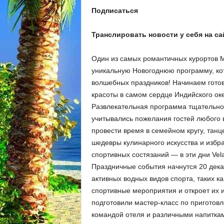
Подписаться
Транслировать новости у себя на са
Один
из самых романтичных курортов М
уникальную Новогоднюю программу, ко
волшебных праздников! Начинаем готов
красоты в самом сердце Индийского ок
Развлекательная программа тщательно 
учитывались пожелания гостей любого в
провести время в семейном кругу, тан
шедевры кулинарного искусства и избра
спортивных состязаний — в эти дни Vel
Праздничные события начнутся 20 дека
активных водных видов спорта, таких ка
спортивные мероприятия и откроет их и
подготовили мастер-класс по приготовл
командой отеля и различными напиткам