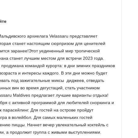
йте
альдивского архиелага Velassaru представляет
торая станет настоящим сюрпризом для ценителей
ится заранее!Этот уединенный мир тропической
еана станет лучшим местом для встречи 2023 года.
продумана командой курорта: в дни зимних праздников
озраста и интересы каждого. В эти дни можно будет
цевать под зажигательные миксы диджеев, отведать
нных вин во время дегустаций, стать участником
assaru Maldives предлагает лучшие варианты отдыха!
бря с активной программой для любителей сноркинга и
к парасейлинг. Для гостей на острове пройдут
гра в волейбол. Для самых маленьких гостей
ению пиццы. Начнет вечер увлекательный коктейль с
и, а продолжит группа с живыми выступлениями.