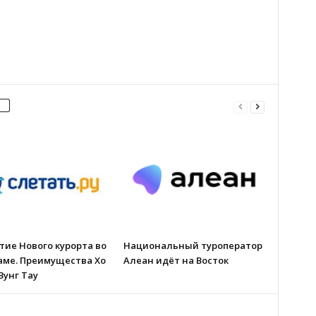
ие Нового курорта во
Национальный туроператор
аме. Преимущества Хо
Алеан идёт на Восток
Вунг Тау